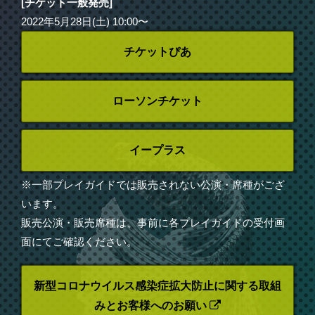
[チケット一般発売]
2022年5月28日(土) 10:00〜
チケットぴあ
ローソンチケット
イープラス
※一部プレイガイドでは販売されない公演・席種がござ
います。
販売公演・販売席種は、事前に各プレイガイドの受付画
面にてご確認ください。
新型コロナウイルス感染症拡大防止に関する取組
みとお客様へのお願い